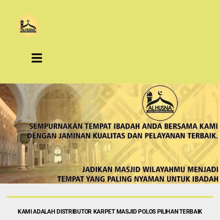
KAMI ADALAH DISTRIBUTOR KARPET MASJID POLOS PILIHAN TERBAIK