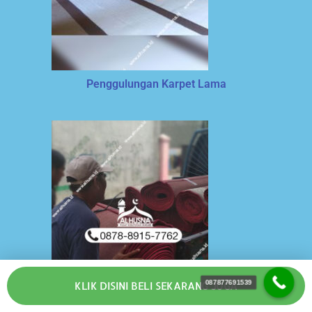
Penggulungan Karpet Lama
087877691539
KLIK DISINI BELI SEKARANG JUGA