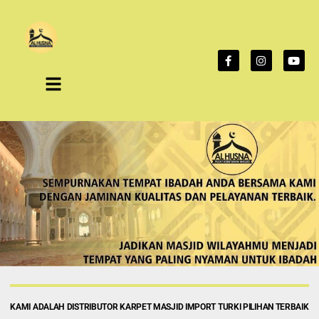
KAMI ADALAH DISTRIBUTOR KARPET MASJID IMPORT TURKI PILIHAN TERBAIK