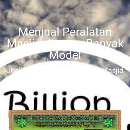
Menjual Peralatan
Masjid dengan Banyak
Model
Jual Jam Masjid dan Karpet Masjid
dengan banyak model dan varian,
temukan apa yang anda cari DISINI